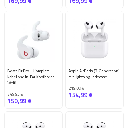
169,99 €
169,99 €
Beats Fit Pro – Komplett
Apple AirPods (3. Generation)
kabellose In-Ear Kopfhörer –
mit Lightning Ladecase
Weiß
219,00 €
154,99 €
249,95 €
150,99 €