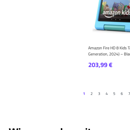
Amazon Fire HD 8 Kids Ta
Generation, 2024) – Bla
203,99 €
1
2
3
4
5
6