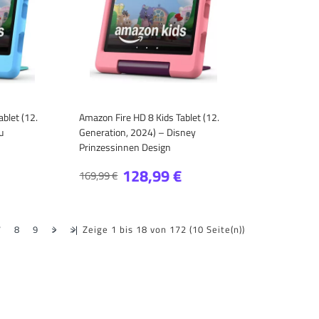
blet (12.
Amazon Fire HD 8 Kids Tablet (12.
u
Generation, 2024) – Disney
Prinzessinnen Design
128,99 €
169,99 €
7
8
9
>
>|
Zeige 1 bis 18 von 172 (10 Seite(n))