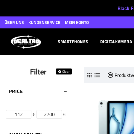
Black F
ÜBER UNS
KUNDENSERVICE
MEIN KONTO
SMARTPHONES
DIGITALKAMERA
Filter
Clear
Produktv
PRICE
€
€